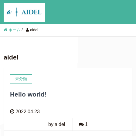
ホーム
/
aidel
aidel
未分類
Hello world!
2022.04.23
by aidel
1